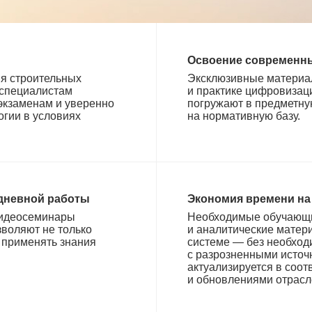
Освоение современн
ия строительных
Эксклюзивные материа
 специалистам
и практике цифровизац
 экзаменам и уверенно
погружают в предметну
гии в условиях
на нормативную базу.
едневной работы
Экономия времени на
видеосеминары
Необходимые обучающи
воляют не только
и аналитические матер
к применять знания
системе — без необход
с разрозненными источ
актуализируется в соот
и обновлениями отрасл