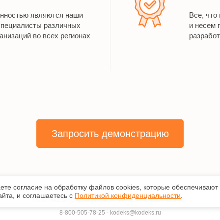
енностью являются наши
Все, что
специалисты различных
и несем 
анизаций во всех регионах
разработ
Запросить демонстрацию
аете согласие на обработку файлов сооkiеs, которые обеспечивают
КОНСАЛТИНГ»
,
2026
. Исключительные авторские и смежные права принадлеж
йта, и соглашаетесь с
Политикой конфиденциальности
.
Политика конфиденциальности персональных данных
8-800-505-78-25
-
kodeks@kodeks.ru