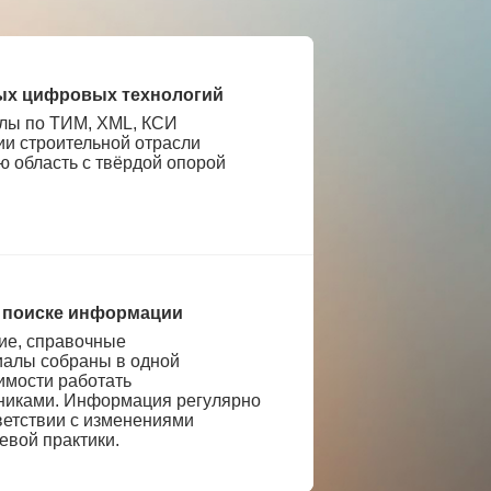
ых цифровых технологий
лы по ТИМ, XML, КСИ
ии строительной отрасли
ю область с твёрдой опорой
 поиске информации
е, справочные
иалы собраны в одной
имости работать
никами. Информация регулярно
ветствии с изменениями
евой практики.