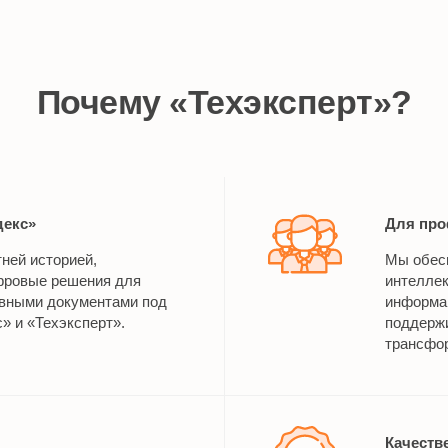
Почему «Техэксперт»?
декс»
Для про
тней историей,
Мы обес
ровые решения для
интелле
ивными документами под
информац
» и «Техэксперт».
поддерж
трансфор
Качеств