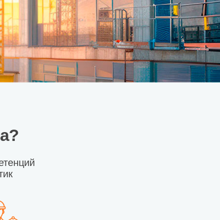
ма?
етенций
тик