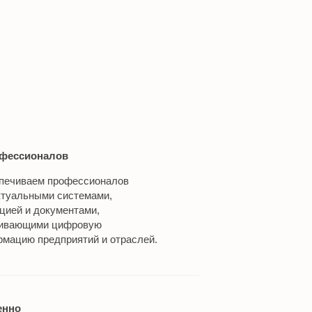
фессионалов
печиваем профессионалов
ктуальными системами,
ией и документами,
ивающими цифровую
мацию предприятий и отраслей.
енно