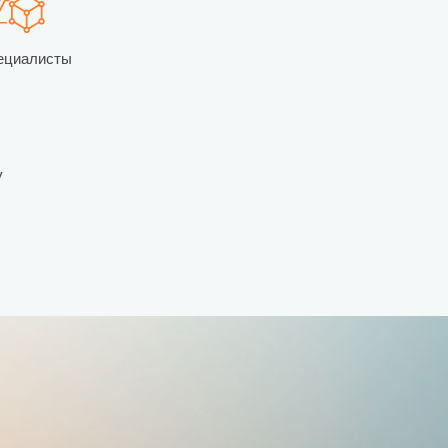
ециалисты
у