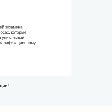
ей экзамена,
росах, которые
о уникальный
 квалификационному
ации!